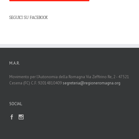
SEGUICI SU FACEBOOK
M.A.R.
Movimento per l'Autonomia della Romagna Via Zeffirino Re, 2 - 47521
Cesena (FC) C.F. 92014810409
segreteria@regioneromagna.org
SOCIAL