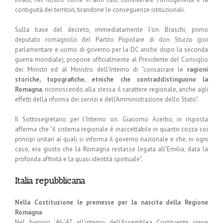
contiguità dei territori, tirandone le conseguenze istituzionali.
Sulla base del decreto, immediatamente l’on. Braschi, primo
deputato romagnolo del Partito Popolare di don Sturzo (poi
parlamentare e uomo di governo per la DC anche dopo la seconda
guerra mondiale), propone ufficialmente al Presidente del Consiglio
dei Ministri ed al Ministro dell’Interno di “consacrare le
ragioni
storiche, topografiche, etniche che contraddistinguono la
Romagna
, riconoscendo alla stessa il carattere regionale, anche agli
effetti della riforma dei servizi e dell’Amministrazione dello Stato”.
Il Sottosegretario per l’Interno on. Giacomo Acerbo, in risposta
afferma che “il sistema regionale è inaccettabile in quanto cozza coi
principi unitari ai quali si informa il governo nazionale e che, in ogni
caso, era giusto che la Romagna restasse legata all’Emilia, data la
profonda affinità e la quasi identità spirituale”.
Italia repubblicana
Nella Costituzione le premesse per la nascita della Regione
Romagna
Nel biennio ’46-’47 all’interno dell’Assemblea Costituente viene