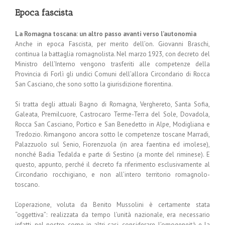
Epoca fascista
La Romagna toscana: un altro passo avanti verso l’autonomia
Anche in epoca Fascista, per merito dell’on. Giovanni Braschi,
continua la battaglia romagnolista. Nel marzo 1923, con decreto del
Ministro dell’Interno vengono trasferiti alle competenze della
Provincia di Forlì gli undici Comuni dell’allora Circondario di Rocca
San Casciano, che sono sotto la giurisdizione fiorentina.
Si tratta degli attuali Bagno di Romagna, Verghereto, Santa Sofia,
Galeata, Premilcuore, Castrocaro Terme-Terra del Sole, Dovadola,
Rocca San Casciano, Portico e San Benedetto in Alpe, Modigliana e
Tredozio. Rimangono ancora sotto le competenze toscane Marradi,
Palazzuolo sul Senio, Fiorenzuola (in area faentina ed imolese),
nonché Badia Tedalda e parte di Sestino (a monte del riminese). E
questo, appunto, perché il decreto fa riferimento esclusivamente al
Circondario rocchigiano, e non all’intero territorio romagnolo-
toscano.
L’operazione, voluta da Benito Mussolini è certamente stata
“oggettiva”: realizzata da tempo l’unità nazionale, era necessario
infatti, nel nostro come in altri casi, considerare l’omogeneità e la