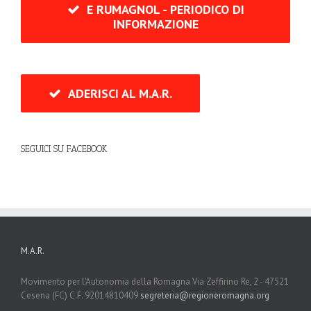
E RUMAGNOL - PERIODICO DI
INFORMAZIONE
ADERISCI AL M.A.R.
SEGUICI SU FACEBOOK
M.A.R.
Movimento per l'Autonomia della Romagna Via Zeffirino Re, 2 - 47521
Cesena (FC) C.F. 92014810409
segreteria@regioneromagna.org