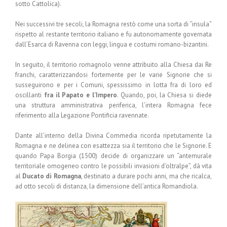
sotto Cattolica).
Nei successivi tre secoli, la Romagna restò come una sorta di “insula”
rispetto al restante territorio italiano e fu autonomamente governata
dall’Esarca di Ravenna con leggi, lingua e costumi romano-bizantini.
In seguito, il territorio romagnolo venne attribuito alla Chiesa dai Re
franchi, caratterizzandosi fortemente per le varie Signorie che si
susseguirono e per i Comuni, spessissimo in lotta fra di loro ed
oscillanti
fra il Papato e l’Impero
. Quando, poi, la Chiesa si diede
una struttura amministrativa periferica, l’intera Romagna fece
riferimento alla Legazione Pontificia ravennate.
Dante all’interno della Divina Commedia ricorda ripetutamente la
Romagna e ne delinea con esattezza sia il territorio che le Signorie. E
quando Papa Borgia (1500) decide di organizzare un “antemurale
territoriale omogeneo contro le possibili invasioni d’oltralpe”, dà vita
al
Ducato di Romagna
, destinato a durare pochi anni, ma che ricalca,
ad otto secoli di distanza, la dimensione dell’antica Romandiola.