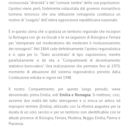
riconosciuta “diversità” e del “comune sentire” delle sue popolazioni.
L’ipotesi viene, però, fortemente ostacolata dal governo monarchico
torinese, timoroso che una istituzione romagnola costituisca un
motivo di “coagulo” dell’intera opposizione repubblicana nazionale.
È in questo clima che si ipotizza un territorio regionale che incorpori
la Romagna con gli ex-Ducati e le ex-Legazioni di Bologna e Ferrara
per “stemperare nel moderatismo dei medesimi il rivoluzionarismo
dei romagnoli”. Nel 1864 cade definitivamente l’ipotesi regionalistica
e si opta per lo “Stato accentrato” di tipo napoleonico, mentre
parallelamente si dà vita a “Compartimenti di decentramento
statistico-burocratico”. Una realizzazione che permane fino al 1970,
momento di attuazione del sistema regionalistico previsto dalla
Costituzione entrata in vigore nel 1948.
Il nostro Compartimento, per questo lungo periodo, viene
denominato prima Emilia, indi
Emilia e Romagna
. Si mettono, così,
assieme due realtà del tutto eterogenee e si evoca un antico ed
improprio termine (Emilia), utilizzato con la riforma augustea per la
durata di un solo secolo e per un territorio non identificabile con le
attuali province di Bologna, Ferrara, Modena, Reggio Emilia, Parma e
Piacenza.