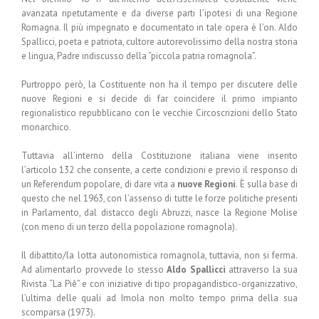
avanzata ripetutamente e da diverse parti l’ipotesi di una Regione
Romagna. Il più impegnato e documentato in tale opera è l’on. Aldo
Spallicci, poeta e patriota, cultore autorevolissimo della nostra storia
e lingua, Padre indiscusso della “piccola patria romagnola”.
Purtroppo però, la Costituente non ha il tempo per discutere delle
nuove Regioni e si decide di far coincidere il primo impianto
regionalistico repubblicano con le vecchie Circoscrizioni dello Stato
monarchico.
Tuttavia all’interno della Costituzione italiana viene inserito
l’articolo 132 che consente, a certe condizioni e previo il responso di
un Referendum popolare, di dare vita a
nuove Regioni
. È sulla base di
questo che nel 1963, con l’assenso di tutte le forze politiche presenti
in Parlamento, dal distacco degli Abruzzi, nasce la Regione Molise
(con meno di un terzo della popolazione romagnola).
Il dibattito/la lotta autonomistica romagnola, tuttavia, non si ferma.
Ad alimentarlo provvede lo stesso
Aldo Spallicci
attraverso la sua
Rivista “La Piê” e con iniziative di tipo propagandistico-organizzativo,
l’ultima delle quali ad Imola non molto tempo prima della sua
scomparsa (1973).