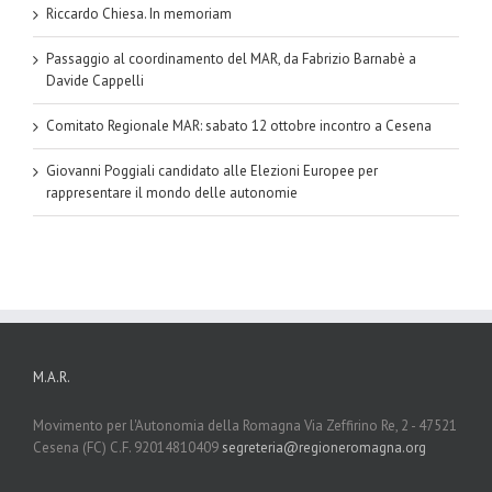
Riccardo Chiesa. In memoriam
Passaggio al coordinamento del MAR, da Fabrizio Barnabè a
Davide Cappelli
Comitato Regionale MAR: sabato 12 ottobre incontro a Cesena
Giovanni Poggiali candidato alle Elezioni Europee per
rappresentare il mondo delle autonomie
M.A.R.
Movimento per l'Autonomia della Romagna Via Zeffirino Re, 2 - 47521
Cesena (FC) C.F. 92014810409
segreteria@regioneromagna.org