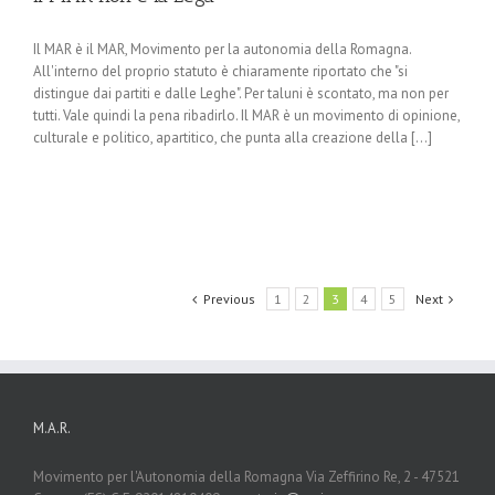
Il MAR è il MAR, Movimento per la autonomia della Romagna.
All'interno del proprio statuto è chiaramente riportato che "si
distingue dai partiti e dalle Leghe". Per taluni è scontato, ma non per
tutti. Vale quindi la pena ribadirlo. Il MAR è un movimento di opinione,
culturale e politico, apartitico, che punta alla creazione della [...]
Previous
1
2
3
4
5
Next
M.A.R.
Movimento per l'Autonomia della Romagna Via Zeffirino Re, 2 - 47521